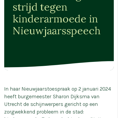
strijd tegen
kinderarmoede in
Nieuwjaarsspeech
In haar Nieuwjaarstoespraak op 2 januari 2024
heeft burgemeester Sharon Dijksma van
Utrecht de schijnwerpers gericht op een
zorgwekkend probleem in de stad: