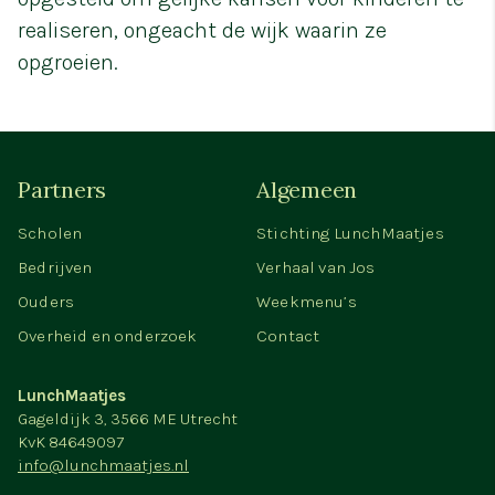
realiseren, ongeacht de wijk waarin ze
opgroeien.
Partners
Algemeen
Scholen
Stichting LunchMaatjes
Bedrijven
Verhaal van Jos
Ouders
Weekmenu’s
Overheid en onderzoek
Contact
LunchMaatjes
Gageldijk 3, 3566 ME Utrecht
KvK 84649097
info@lunchmaatjes.nl