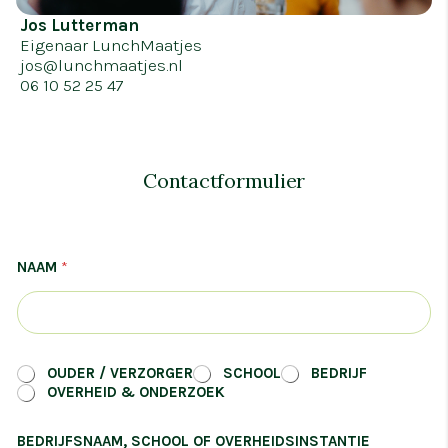
Jos Lutterman
Eigenaar LunchMaatjes
jos@lunchmaatjes.nl
06 10 52 25 47
Contactformulier
NAAM
*
D
OUDER / VERZORGER
SCHOOL
BEDRIJF
o
OVERHEID & ONDERZOEK
e
l
BEDRIJFSNAAM, SCHOOL OF OVERHEIDSINSTANTIE