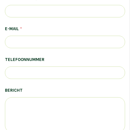
g
r
o
e
p
E-MAIL
*
TELEFOONNUMMER
BERICHT