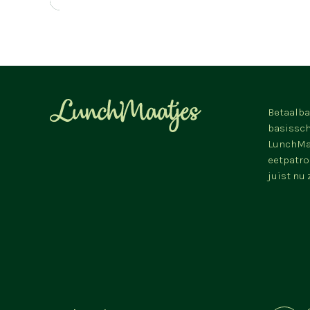
Betaalba
basissch
LunchMaa
eetpatro
juist nu 