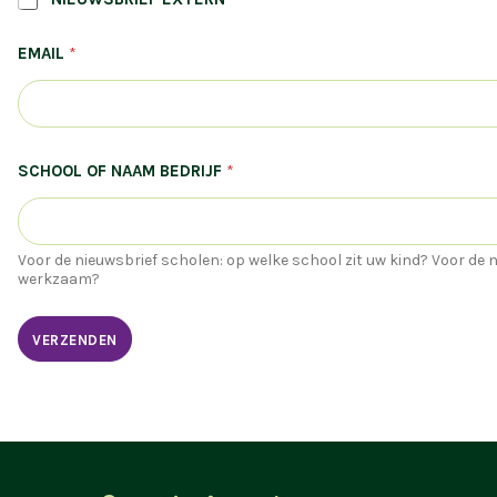
V
EMAIL
*
O
O
R
W
I
L
SCHOOL OF NAAM BEDRIJF
*
T
B
E
D
R
Voor de nieuwsbrief scholen: op welke school zit uw kind? Voor de n
I
werkzaam?
J
F
VERZENDEN