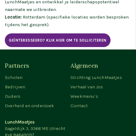
LunchMaatjes en ontwikkel je leiderschapspotentieel
naarmate we uitbreiden.
Locatie:
Rotterdam (specifieke locaties worden besproken
tijdens het gesprek).
GEÏNTERESSEERD? KLIK HIER OM TE SOLLICITEREN
Partners
Algemeen
Scholen
Stichting LunchMaatjes
Bedrijven
Verhaal van Jos
Ouders
Weekmenu’s
Overheid en onderzoek
Contact
LunchMaatjes
Gageldijk 3, 3566 ME Utrecht
KvK 84649097