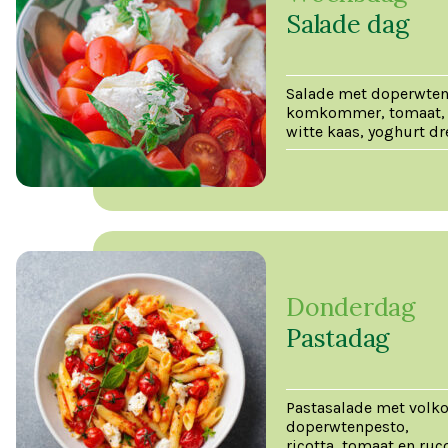
Salade dag
Salade met doperwten
komkommer, tomaat,
witte kaas, yoghurt d
Donderdag
Pastadag
Pastasalade met volko
doperwtenpesto,
ricotta, tomaat en ruc