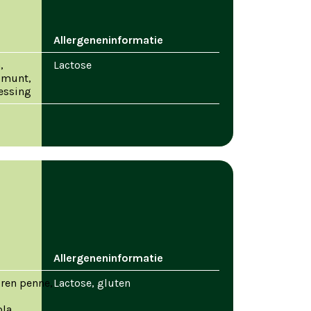
Allergeneninformatie
,
Lactose
 munt,
ressing
Allergeneninformatie
ren penne,
Lactose, gluten
ola