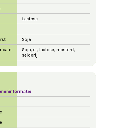
m
Lactose
rst
Soja
ricain
Soja, ei, lactose, mosterd,
selderij
eneninformatie
e
e