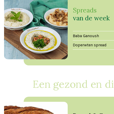
Spreads
van de week
Baba Ganoush
Doperwten spread
Een gezond en d