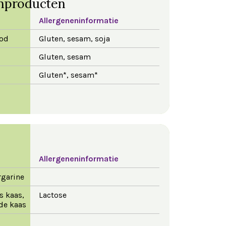
nproducten
Allergeneninformatie
ood
Gluten, sesam, soja
Gluten, sesam
Gluten*, sesam*
Allergeneninformatie
rgarine
s kaas,
Lactose
de kaas