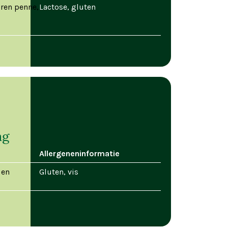
ren penne,
Lactose, gluten
ag
Allergeneninformatie
 en
Gluten, vis