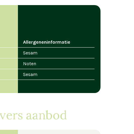
Allergeneninformatie
Sesam
Noten
Sesam
ivers aanbod