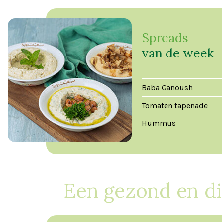
Spreads
van de week
Baba Ganoush
Tomaten tapenade
Hummus
Een gezond en d