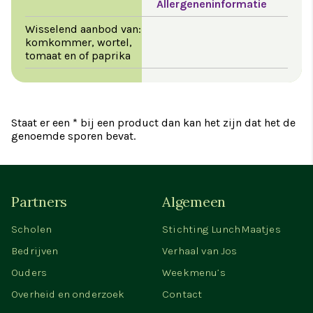
Allergeneninformatie
Wisselend aanbod van:
komkommer, wortel,
tomaat en of paprika
Staat er een * bij een product dan kan het zijn dat het de
genoemde sporen bevat.
Partners
Algemeen
Scholen
Stichting LunchMaatjes
Bedrijven
Verhaal van Jos
Ouders
Weekmenu’s
Overheid en onderzoek
Contact