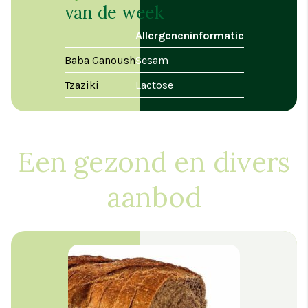
van de week
Allergeneninformatie
Baba Ganoush
Sesam
Tzaziki
Lactose
Een gezond en divers
aanbod