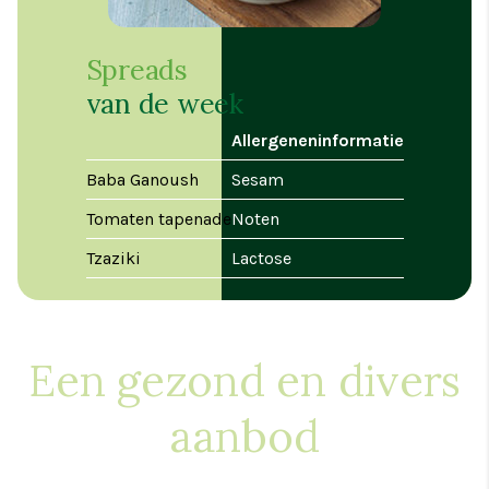
Spreads
van de week
Allergeneninformatie
Baba Ganoush
Sesam
Tomaten tapenade
Noten
Tzaziki
Lactose
Een gezond en divers
aanbod