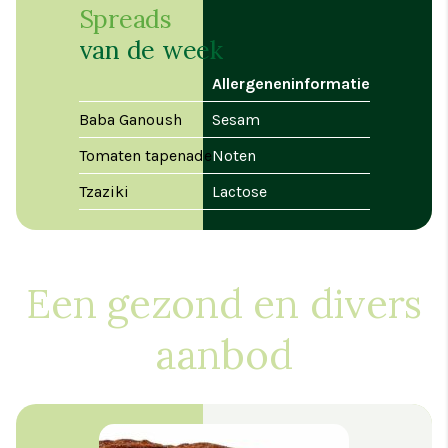
Spreads
van de week
Allergeneninformatie
Baba Ganoush
Sesam
Tomaten tapenade
Noten
Tzaziki
Lactose
Een gezond en divers
aanbod