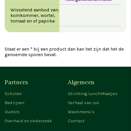
Wisselend aanbod van:
komkommer, wortel,
tomaat en of paprika
Staat er een * bij een product dan kan het zijn dat het de
genoemde sporen bevat.
Partners
Algemeen
Scholen
Stichting LunchMaatjes
Bedrijven
Verhaal van Jos
Ouders
Weekmenu’s
Overheid en onderzoek
Contact