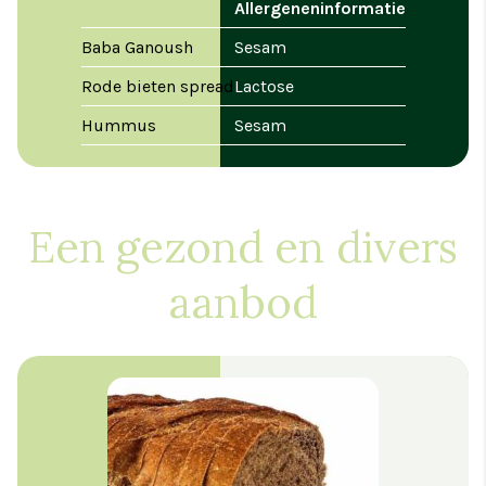
Allergeneninformatie
Baba Ganoush
Sesam
Rode bieten spread
Lactose
Hummus
Sesam
Een gezond en divers
aanbod