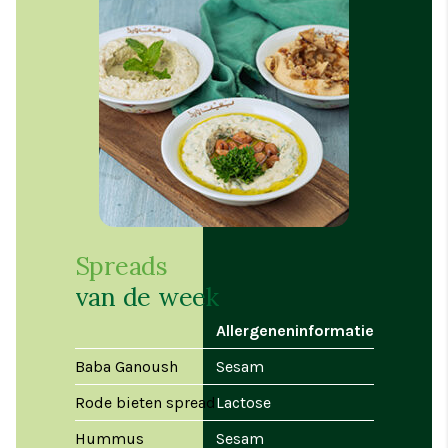
Spreads
van de week
Allergeneninformatie
Baba Ganoush
Sesam
Rode bieten spread
Lactose
Hummus
Sesam