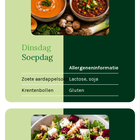
Dinsdag
Soepdag
Allergeneninformatie
Zoete aardappelsoep
Lactose, soja
Krentenbollen
Gluten