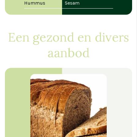
Hummus
Sesam
Een gezond en divers
aanbod