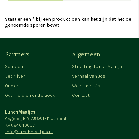
Staat er een * bij een product dan kan het zijn dat het de
genoemde sporen bevat.
Partners
Algemeen
Scholen
Stichting LunchMaatjes
Bedrijven
Verhaal van Jos
Ouders
Weekmenu’s
Overheid en onderzoek
Contact
LunchMaatjes
Gageldijk 3, 3566 ME Utrecht
KvK 84649097
info@lunchmaatjes.nl