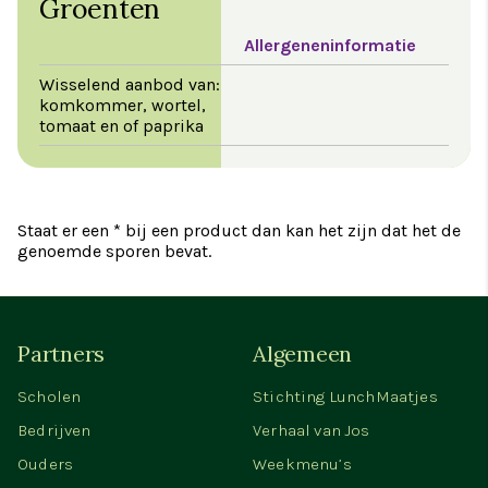
Groenten
Allergeneninformatie
Wisselend aanbod van:
komkommer, wortel,
tomaat en of paprika
Staat er een * bij een product dan kan het zijn dat het de
genoemde sporen bevat.
Partners
Algemeen
Scholen
Stichting LunchMaatjes
Bedrijven
Verhaal van Jos
Ouders
Weekmenu’s