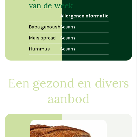
van de week
Allergeneninformatie
Baba ganoush
Sesam
Mais spread
Sesam
Hummus
Sesam
Een gezond en divers
aanbod