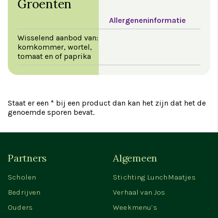
Groenten
Allergeneninformatie
Wisselend aanbod van:
komkommer, wortel,
tomaat en of paprika
Staat er een * bij een product dan kan het zijn dat het de
genoemde sporen bevat.
Partners
Algemeen
Scholen
Stichting LunchMaatjes
Bedrijven
Verhaal van Jos
Ouders
Weekmenu’s