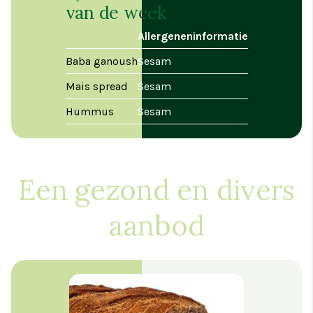
van de week
Allergeneninformatie
Baba ganoush
Sesam
Mais spread
Sesam
Hummus
Sesam
Een gezond en divers
aanbod