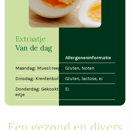
Extraatje
Van de dag
Allergeneninformatie
Maandag: Mueslireep
Gluten, Noten
Dinsdag: Krentenbol
Gluten, lactose, ei
Donderdag: Gekookt
Ei
eitje
Een gezond en divers